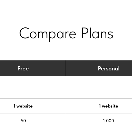
Compare Plans
Free
Personal
1 website
1 website
50
1 000