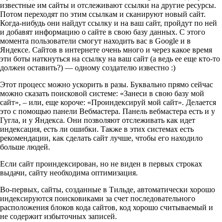
известные им сайты и отслеживают ссылки на другие ресурсы.
Потом переходят по этим ссылкам и сканируют новый сайт.
Когда-нибудь они найдут ссылку и на ваш сайт, пройдут по ней
и добавят информацию о сайте в свою базу данных. С этого
момента пользователи смогут находить вас в Google и в
Яндексе. Сайтов в интернете очень много и через какое время
эти боты наткнуться на ссылку на ваш сайт (а ведь ее еще кто-то
должен оставить?) — одному создателю известно :)
Этот процесс можно ускорить в разы. Буквально прямо сейчас
можно сказать поисковой системе: «Занеси в свою базу мой
сайт», – или, еще короче: «Проиндексируй мой сайт». Делается
это с помощью панели Вебмастера. Панель вебмастера есть и у
Гугла, и у Яндекса. Они позволяют отслеживать как идет
индексация, есть ли ошибки. Также в этих системах есть
рекомендации, как сделать сайт лучше, чтобы его находило
больше людей.
Если сайт проиндексирован, но не виден в первых строках
выдачи, сайту необходима оптимизация.
Во-первых, сайты, созданные в Тильде, автоматически хорошо
индексируются поисковиками за счет последовательного
расположения блоков кода сайтов, код хорошо считываемый и
не содержит избыточных записей.