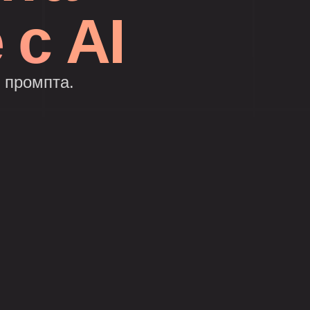
 с AI
 промпта.