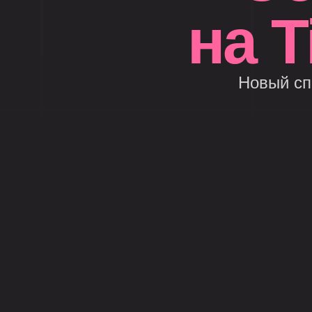
на T
Новый сп